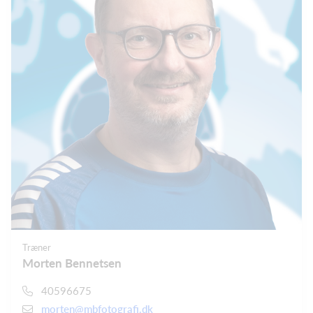
Træner
Morten Bennetsen
40596675
morten@mbfotografi.dk