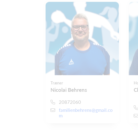
Træner
Ho
Nicolai Behrens
C
20872060
familienbehrens@gmail.co
m