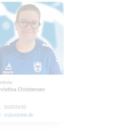
ldleder
hristina Christensen
26203650
cc@vejlehk.dk