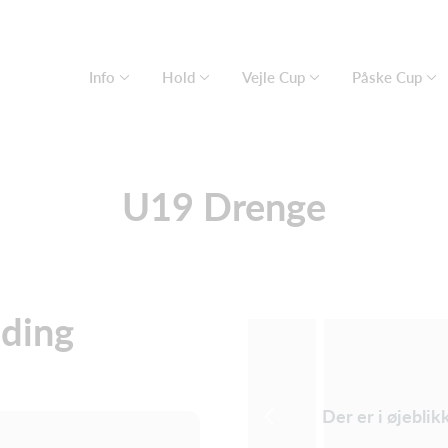
Info
Hold
Vejle Cup
Påske Cup
U19 Drenge
lding
Der er i øjeblik