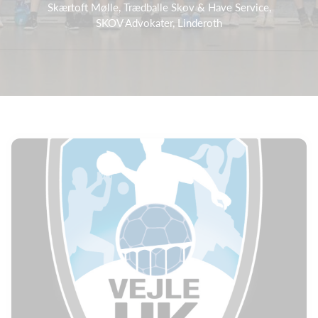
Skærtoft Mølle, Trædballe Skov & Have Service,
SKOV Advokater, Linderoth