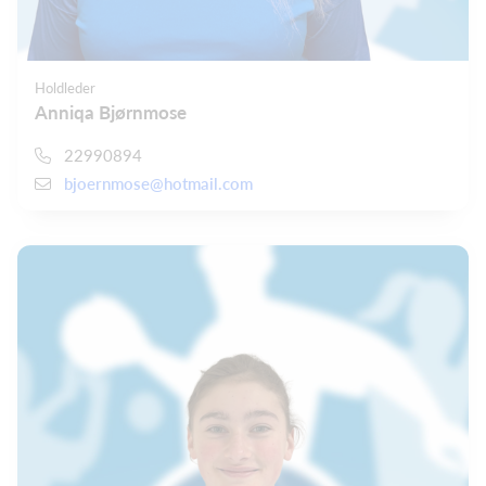
Holdleder
Anniqa Bjørnmose
22990894
bjoernmose@hotmail.com