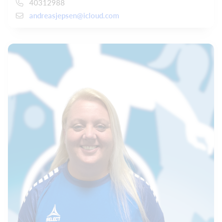
40312988
andreasjepsen@icloud.com