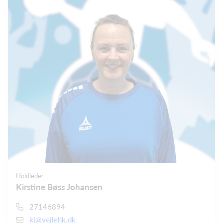
Holdleder
Kirstine Bøss Johansen
27146894
kj@vejlehk.dk