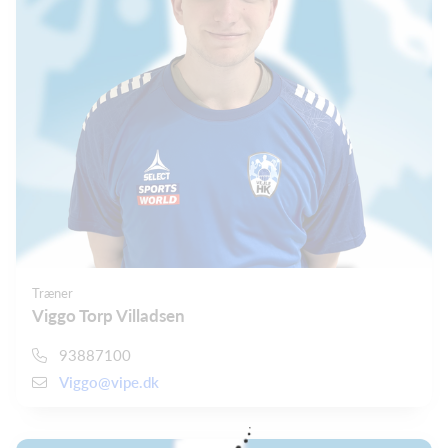
Træner
Viggo Torp Villadsen
93887100
Viggo@vipe.dk