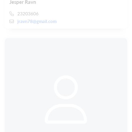
Jesper Ravn
23203606
jravn78@gmail.com