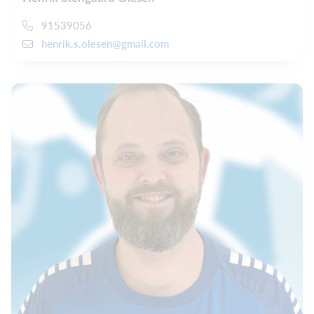
91539056
henrik.s.olesen@gmail.com