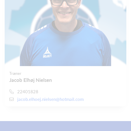
Træner
Jacob Elhøj Nielsen
22401828
jacob.elhoej.nielsen@hotmail.com