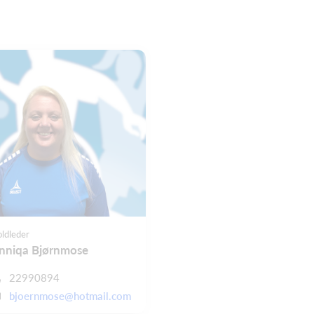
ldleder
nniqa Bjørnmose
22990894
bjoernmose@hotmail.com