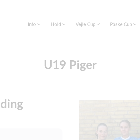
Info
Hold
Vejle Cup
Påske Cup
U19 Piger
lding