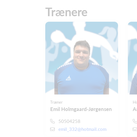
Trænere
Træner
Ho
Emil Holmgaard-Jørgensen
A
50504258
emil_332@hotmail.com