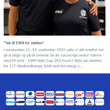
"Tak til EWII for støtten”
I weekenden 12.-14. september 2025 satte vi alle kræfter ind
på at følge op på de seneste 36 års succesrige senior stævne -
med 69 hold – EWII Vejle Cup. DGI-huset i Vejle var rammen
for 137 håndholdkampe, fyldt med fed energi o...