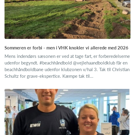
Sommeren er forbi - men i VHK knokler vi allerede med 2026
Mens indendørs sæsonen er ved at tage fart, er forberedelserne
udenfor begyndt. #beachhåndbold @vejlehaandboldklub får en
beachhåndboldbane udenfor klubzonen v/hal 3. Tak til Christian
Schultz for grave-ekspertice. Kæmpe tak til...