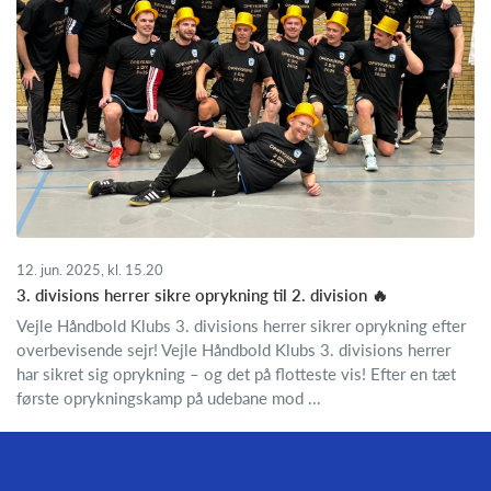
12. jun. 2025, kl. 15.20
3. divisions herrer sikre oprykning til 2. division 🔥
Vejle Håndbold Klubs 3. divisions herrer sikrer oprykning efter
overbevisende sejr! Vejle Håndbold Klubs 3. divisions herrer
har sikret sig oprykning – og det på flotteste vis! Efter en tæt
første oprykningskamp på udebane mod ...