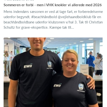
Sommeren er forbi - men i VHK knokler vi allerede med 2026
Mens indendørs sæsonen er ved at tage fart, er forberedelserne
udenfor begyndt. #beachhåndbold @vejlehaandboldklub får en
beachhåndboldbane udenfor klubzonen v/hal 3. Tak til Christian
Schultz for grave-ekspertice. Kæmpe tak til...