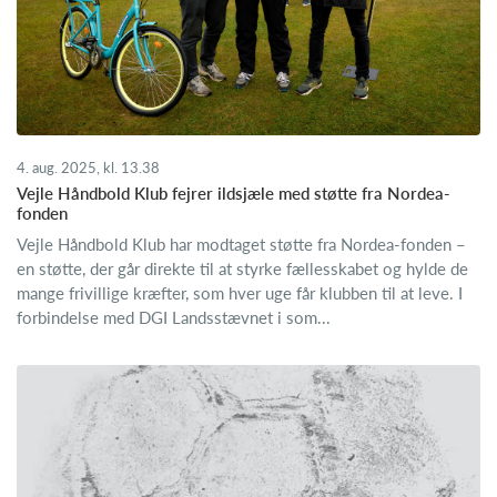
4. aug. 2025, kl. 13.38
Vejle Håndbold Klub fejrer ildsjæle med støtte fra Nordea-
fonden
Vejle Håndbold Klub har modtaget støtte fra Nordea-fonden –
en støtte, der går direkte til at styrke fællesskabet og hylde de
mange frivillige kræfter, som hver uge får klubben til at leve. I
forbindelse med DGI Landsstævnet i som...